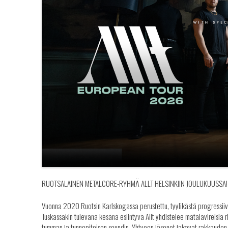
RUOTSALAINEN METALCORE-RYHMÄ ALLT HELSINKIIN JOULUKUUSSA!
Vuonna 2020 Ruotsin Karlskogassa perustettu, tyylikästä progressiivi
Tuskassakin tulevana kesänä esiintyvä Allt yhdistelee matalavireisiä ri
tumman ja tunnepitoisen soundin. Yhtyeen jäsenet jakavat rakkauden l