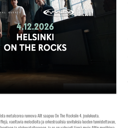
sta metalcorea runnova Allt saapuu On The Rocksiin 4. joulukuuta.
ffejä, vaeltavia melodioita ja orkestraalisia sovituksia luoden tunnistettavan,
uontoon ja elokuvataiteeseen, ja se on vahvasti läsnä myös Alltin musiikissa.