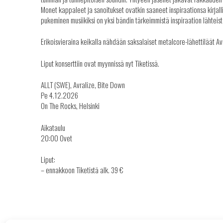
Monet kappaleet ja sanoitukset ovatkin saaneet inspiraationsa kirjal
pukeminen musiikiksi on yksi bändin tärkeimmistä inspiraation lähteist
Erikoisvieraina keikalla nähdään saksalaiset metalcore-lähettiläät A
Liput konserttiin ovat myynnissä nyt Tiketissä.
ALLT (SWE), Avralize, Bite Down
Pe 4.12.2026
On The Rocks, Helsinki
Aikataulu
20:00 Ovet
Liput:
– ennakkoon Tiketistä alk. 39 €