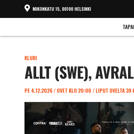
MIKONKATU 15, 00100 HELSINKI
TAPA
KLUBI
ALLT (SWE), AVRAL
PE 4.12.2026 / OVET KLO 20:00 / LIPUT OVELTA 39 