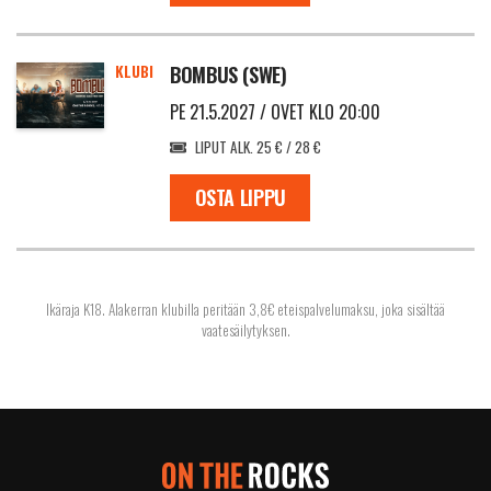
KLUBI
BOMBUS (SWE)
PE 21.5.2027 / OVET KLO 20:00
LIPUT ALK. 25 € / 28 €
OSTA LIPPU
Ikäraja K18. Alakerran klubilla peritään 3,8€ eteispalvelumaksu, joka sisältää
vaatesäilytyksen.