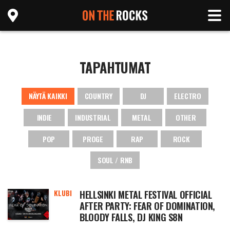
TAPAHTUMAT
NÄYTÄ KAIKKI
COUNTRY
DJ
ELECTRO
INDIE
INDUSTRIAL
METAL
OTHER
POP
PROGE
RAP
ROCK
SOUL / RNB
KLUBI
HELLSINKI METAL FESTIVAL OFFICIAL
AFTER PARTY: FEAR OF DOMINATION,
BLOODY FALLS, DJ KING S8N