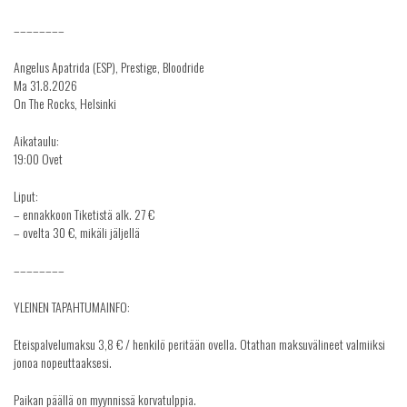
––––––––
Angelus Apatrida (ESP), Prestige, Bloodride
Ma 31.8.2026
On The Rocks, Helsinki
Aikataulu:
19:00 Ovet
Liput:
– ennakkoon Tiketistä alk. 27 €
– ovelta 30 €, mikäli jäljellä
––––––––
YLEINEN TAPAHTUMAINFO:
Eteispalvelumaksu 3,8 € / henkilö peritään ovella. Otathan maksuvälineet valmiiksi
jonoa nopeuttaaksesi.
Paikan päällä on myynnissä korvatulppia.