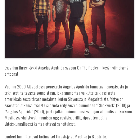
Espanjan thrash-tykki Angelus Apatrida saapuu On The Rocksiin kesän viimeisenä
ehtoona!
Vuonna 2000 Albacetessa perustettu Angelus Apatrida tunnetaan energisestä ja
teknisesti taitavasta soundistaan, joka ammentaa vaikutteita klassisesta
amerikkalaisesta thrash metalista, kuten Slayerista ja Megadethista. Yhtye on
saavuttanut kansainvälistä suosiota erityisesti albumeillaan “Clockwork” (2010) ja
“Angelus Apatrida” (2021), joista jälkimmäinen nousi Espanjan albumilistan kärkeen.
Musiikissa yhdistyvät maanisen aggressiiviset riffit, ripeät tempot ja
yhteiskunnallisesti kantaa ottavat sanoitukset.
Lauteet lämmittelevät kotimaiset thrash-jyrät Prestige ja Bloodride.