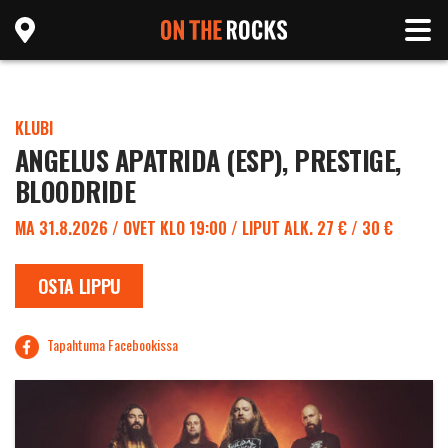
KLUBI
ANGELUS APATRIDA (ESP), PRESTIGE,
BLOODRIDE
MA 31.8.2026 / OVET KLO 19:00 / LIPUT ALK. 27 € / 30 €
OSTA LIPPU
Tapahtuma Facebookissa