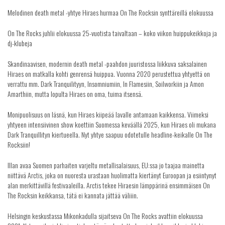
Melodinen death metal -yhtye Hiraes hurmaa On The Rocksin synttäreillä elokuussa
On The Rocks juhlii elokuussa 25-vuotista taivaltaan – koko viikon huippukeikkoja ja
dj-klubeja
Skandinaavisen, modernin death metal -paahdon juuristossa liikkuva saksalainen
Hiraes on matkalla kohti genrensä huippua. Vuonna 2020 perustettua yhtyettä on
verrattu mm. Dark Tranquilityyn, Insomniumiin, In Flamesiin, Soilworkiin ja Amon
Amarthiin, mutta lopulta Hiraes on oma, tuima itsensä.
Monipuolisuus on läsnä, kun Hiraes kiipeää lavalle antamaan kaikkensa. Viimeksi
yhtyeen intensiivinen show koettiin Suomessa keväällä 2025, kun Hiraes oli mukana
Dark Tranquillityn kiertueella. Nyt yhtye saapuu odotetulle headline-keikalle On The
Rocksiin!
Illan avaa Suomen parhaiten varjeltu metallisalaisuus, EU:ssa jo taajaa mainetta
niittävä Arctis, joka on nuoresta urastaan huolimatta kiertänyt Euroopan ja esiintynyt
alan merkittävillä festivaaleilla. Arctis tekee Hiraesin lämppärinä ensimmäisen On
The Rocksin keikkansa, tätä ei kannata jättää väliiin.
Helsingin keskustassa Mikonkadulla sijaitseva On The Rocks avattiin elokuussa