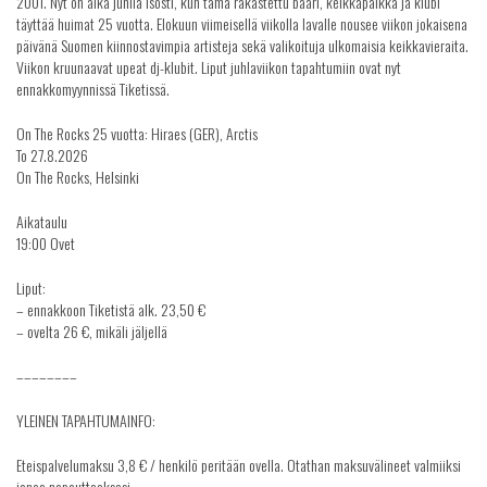
2001. Nyt on aika juhlia isosti, kun tämä rakastettu baari, keikkapaikka ja klubi
täyttää huimat 25 vuotta. Elokuun viimeisellä viikolla lavalle nousee viikon jokaisena
päivänä Suomen kiinnostavimpia artisteja sekä valikoituja ulkomaisia keikkavieraita.
Viikon kruunaavat upeat dj-klubit. Liput juhlaviikon tapahtumiin ovat nyt
ennakkomyynnissä Tiketissä.
On The Rocks 25 vuotta: Hiraes (GER), Arctis
To 27.8.2026
On The Rocks, Helsinki
Aikataulu
19:00 Ovet
Liput:
– ennakkoon Tiketistä alk. 23,50 €
– ovelta 26 €, mikäli jäljellä
––––––––
YLEINEN TAPAHTUMAINFO:
Eteispalvelumaksu 3,8 € / henkilö peritään ovella. Otathan maksuvälineet valmiiksi
jonoa nopeuttaaksesi.