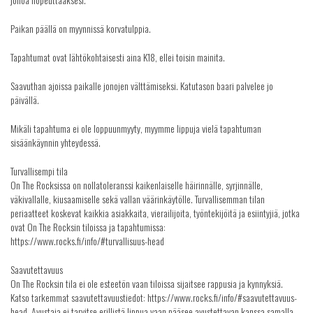
Paikan päällä on myynnissä korvatulppia.
Tapahtumat ovat lähtökohtaisesti aina K18, ellei toisin mainita.
Saavuthan ajoissa paikalle jonojen välttämiseksi. Katutason baari palvelee jo
päivällä.
Mikäli tapahtuma ei ole loppuunmyyty, myymme lippuja vielä tapahtuman
sisäänkäynnin yhteydessä.
Turvallisempi tila
On The Rocksissa on nollatoleranssi kaikenlaiselle häirinnälle, syrjinnälle,
väkivallalle, kiusaamiselle sekä vallan väärinkäytölle. Turvallisemman tilan
periaatteet koskevat kaikkia asiakkaita, vierailijoita, työntekijöitä ja esiintyjiä, jotka
ovat On The Rocksin tiloissa ja tapahtumissa:
https://www.rocks.fi/info/#turvallisuus-head
Saavutettavuus
On The Rocksin tila ei ole esteetön vaan tiloissa sijaitsee rappusia ja kynnyksiä.
Katso tarkemmat saavutettavuustiedot: https://www.rocks.fi/info/#saavutettavuus-
head. Avustaja ei tarvitse erillistä lippua vaan pääsee avustettavan kanssa samalla