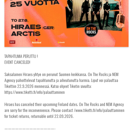
TAPAHTUMA PERUTTU !
EVENT CANCELED!
Saksalainen Hiraes-yhtye on perunut Suomen keikkansa. On The Rocks ja NEM
Agency pahoittelevat tapahtunutta ja aiheutunutta harmia. Liput voi palauttaa
Tikettiin 22.9.2026 mennessä. Katso ohjeet Tiketin sivuilta:
https://www.tiketti.fi/info/palauttaminen
Hiraes has canceled their upcoming Finland dates. On The Rocks and NEM Agency
are sorry for the inconvenience. Please contact /www.tiketti.fi/info/palauttaminen
for ticket returns, returnable until 22.09.2026.
——————————————-