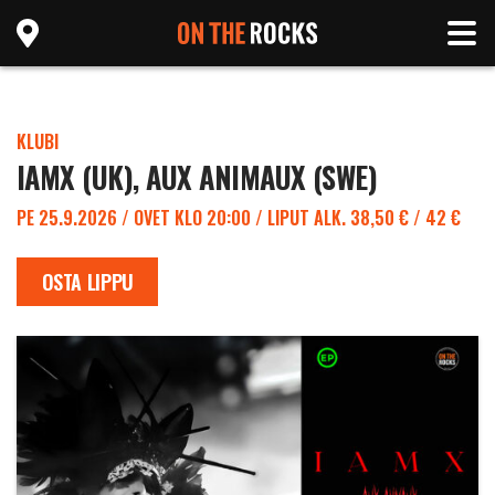
KLUBI
IAMX (UK), AUX ANIMAUX (SWE)
PE 25.9.2026 / OVET KLO 20:00 / LIPUT ALK. 38,50 € / 42 €
OSTA LIPPU