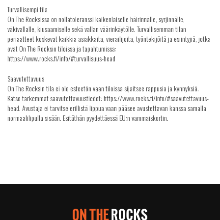
Turvallisempi tila
On The Rocksissa on nollatoleranssi kaikenlaiselle häirinnälle, syrjinnälle,
väkivallalle, kiusaamiselle sekä vallan väärinkäytölle. Turvallisemman tilan
periaatteet koskevat kaikkia asiakkaita, vierailijoita, työntekijöitä ja esiintyjiä, jotka
ovat On The Rocksin tiloissa ja tapahtumissa:
https://www.rocks.fi/info/#turvallisuus-head
Saavutettavuus
On The Rocksin tila ei ole esteetön vaan tiloissa sijaitsee rappusia ja kynnyksiä.
Katso tarkemmat saavutettavuustiedot: https://www.rocks.fi/info/#saavutettavuus-
head. Avustaja ei tarvitse erillistä lippua vaan pääsee avustettavan kanssa samalla
normaalilipulla sisään. Esitäthän pyydettäessä EU:n vammaiskortin.