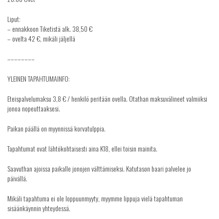
Liput:
– ennakkoon Tiketistä alk. 38,50 €
– ovelta 42 €, mikäli jäljellä
––––––––
YLEINEN TAPAHTUMAINFO:
Eteispalvelumaksu 3,8 € / henkilö peritään ovella. Otathan maksuvälineet valmiiksi
jonoa nopeuttaaksesi.
Paikan päällä on myynnissä korvatulppia.
Tapahtumat ovat lähtökohtaisesti aina K18, ellei toisin mainita.
Saavuthan ajoissa paikalle jonojen välttämiseksi. Katutason baari palvelee jo
päivällä.
Mikäli tapahtuma ei ole loppuunmyyty, myymme lippuja vielä tapahtuman
sisäänkäynnin yhteydessä.