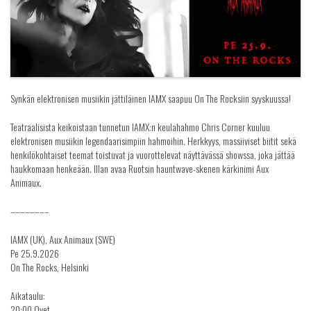
Synkän elektronisen musiikin jättiläinen IAMX saapuu On The Rocksiin syyskuussa!
Teatraalisista keikoistaan tunnetun IAMX:n keulahahmo Chris Corner kuuluu
elektronisen musiikin legendaarisimpiin hahmoihin. Herkkyys, massiiviset biitit sekä
henkilökohtaiset teemat toistuvat ja vuorottelevat näyttävässä showssa, joka jättää
haukkomaan henkeään. Illan avaa Ruotsin hauntwave-skenen kärkinimi Aux
Animaux.
––––––––
IAMX (UK), Aux Animaux (SWE)
Pe 25.9.2026
On The Rocks, Helsinki
Aikataulu:
20:00 Ovet